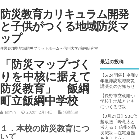
防災教育カリキュラム開発
と子供がつくる地域防災マ
ップ
住民参加型地域防災プラットホーム－信州大学/廣内研究室
「防災マップづく
最近の投稿
りを中核に据えて
【5/24開催】令和8
年度諏訪広域防災
防災教育」 飯綱
講演会のお知らせ
【長野市立朝陽小
町立飯綱中学校
学校】地域ととも
につくる防災
admin
2020年2月14日
活動記録
【3月21日】SBC信
越放送「峰竜太と
１．本校の防災教育につ
考える！ 信州の防
災減災～在宅避難
いて
を考えよう」