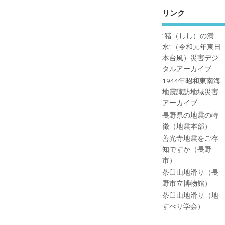
リンク
”猪（しし）の満
水”（令和元年東日
本台風）災害デジ
タルアーカイブ
1944年昭和東南海
地震諏訪地域災害
アーカイブ
長野県の地震の特
徴（地震本部）
善光寺地震をご存
知ですか（長野
市）
茶臼山地滑り（長
野市立博物館）
茶臼山地滑り（地
すべり学会）