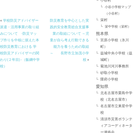
小谷村
小谷小学校マップ
（小谷村）
栄村
«
学校防災アドバイザー
防災教育を中心とした実
栄中学校（栄村）
派遣・活用事業の取り組
践的安全教育総合支援事
みについて -防災マッ
業の取組について ～児
熊本県
プ作りを中核に据えた本
童が自ら考え行動できる
宮原小学校（氷川
校防災教育における 学
能力を養うための取組
町）
校防災アドバイザーの関
～ 長野市立加茂小学
益城中央小学校（益
わり(２年目) -（飯綱中学
校
»
城町）
校）
菊池川河川事務所
砂取小学校
隈府小学校
愛知県
北名古屋市栗島中学
校（北名古屋市）
名古屋市立東星中学
校
清須市災害ボランテ
ィアコーディネータ
ー連絡会