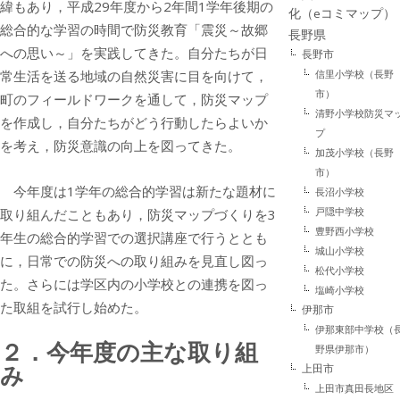
緯もあり，平成29年度から2年間1学年後期の
化（eコミマップ）
総合的な学習の時間で防災教育「震災～故郷
長野県
への思い～」を実践してきた。自分たちが日
長野市
信里小学校（長野
常生活を送る地域の自然災害に目を向けて，
市）
町のフィールドワークを通して，防災マップ
清野小学校防災マ
を作成し，自分たちがどう行動したらよいか
プ
を考え，防災意識の向上を図ってきた。
加茂小学校（長野
市）
今年度は1学年の総合的学習は新たな題材に
長沼小学校
戸隠中学校
取り組んだこともあり，防災マップづくりを3
豊野西小学校
年生の総合的学習での選択講座で行うととも
城山小学校
に，日常での防災への取り組みを見直し図っ
松代小学校
た。さらには学区内の小学校との連携を図っ
塩崎小学校
た取組を試行し始めた。
伊那市
伊那東部中学校（
２．今年度の主な取り組
野県伊那市）
み
上田市
上田市真田長地区