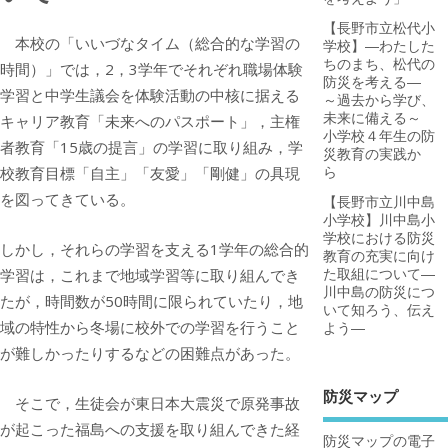
【長野市立松代小
本校の「いいづなタイム（総合的な学習の
学校】―わたした
ちのまち、松代の
時間）」では，2，3学年でそれぞれ職場体験
防災を考える―
学習と中学生議会を体験活動の中核に据える
～過去から学び、
未来に備える～
キャリア教育「未来へのパスポート」，主権
小学校４年生の防
者教育「15歳の提言」の学習に取り組み，学
災教育の実践か
校教育目標「自主」「友愛」「剛健」の具現
ら
を図ってきている。
【長野市立川中島
小学校】川中島小
学校における防災
しかし，それらの学習を支える1学年の総合的
教育の充実に向け
学習は，これまで地域学習等に取り組んでき
た取組について―
川中島の防災につ
たが，時間数が50時間に限られていたり，地
いて知ろう、伝え
域の特性から冬場に校外での学習を行うこと
よう―
が難しかったりするなどの困難点があった。
防災マップ
そこで，生徒会が東日本大震災で原発事故
が起こった福島への支援を取り組んできた経
防災マップの電子