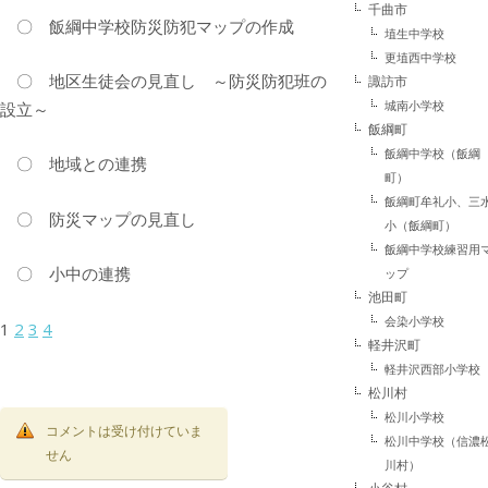
千曲市
〇 飯綱中学校防災防犯マップの作成
埴生中学校
更埴西中学校
〇 地区生徒会の見直し ～防災防犯班の
諏訪市
城南小学校
設立～
飯綱町
飯綱中学校（飯綱
〇 地域との連携
町）
飯綱町牟礼小、三
〇 防災マップの見直し
小（飯綱町）
飯綱中学校練習用
〇 小中の連携
ップ
池田町
会染小学校
1
2
3
4
軽井沢町
軽井沢西部小学校
松川村
松川小学校
コメントは受け付けていま
松川中学校（信濃
せん
川村）