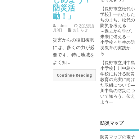
防災活
【長野市立松代小
動！」
学校】―わたした
ちのまち、松代の
防災を考える―
admin
2023年6
月9日
お知らせ
～過去から学び、
未来に備える～
災害からの復旧復興
小学校４年生の防
には、多くの力が必
災教育の実践か
ら
要です。特に地域を
よく知…
【長野市立川中島
小学校】川中島小
学校における防災
Continue Reading
教育の充実に向け
た取組について―
川中島の防災につ
いて知ろう、伝え
よう―
防災マップ
防災マップの電子