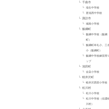
千曲市
埴生中学校
更埴西中学校
諏訪市
城南小学校
飯綱町
飯綱中学校（飯綱
町）
飯綱町牟礼小、三
小（飯綱町）
飯綱中学校練習用
ップ
池田町
会染小学校
軽井沢町
軽井沢西部小学校
松川村
松川小学校
松川中学校（信濃
川村）