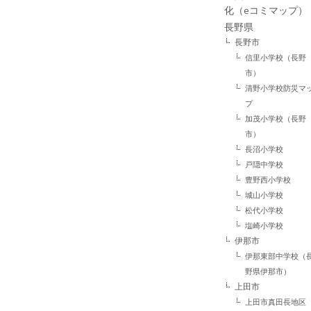
化（eコミマップ）
長野県
長野市
信里小学校（長野
市）
清野小学校防災マ
プ
加茂小学校（長野
市）
長沼小学校
戸隠中学校
豊野西小学校
城山小学校
松代小学校
塩崎小学校
伊那市
伊那東部中学校（
野県伊那市）
上田市
上田市真田長地区