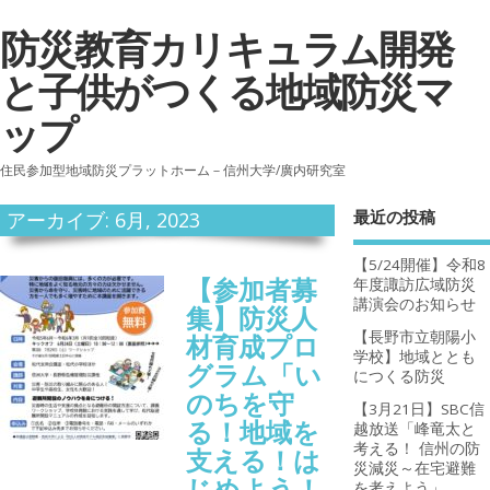
防災教育カリキュラム開発
と子供がつくる地域防災マ
ップ
住民参加型地域防災プラットホーム－信州大学/廣内研究室
最近の投稿
アーカイブ: 6月, 2023
【5/24開催】令和8
【参加者募
年度諏訪広域防災
講演会のお知らせ
集】防災人
【長野市立朝陽小
材育成プロ
学校】地域ととも
グラム「い
につくる防災
のちを守
【3月21日】SBC信
る！地域を
越放送「峰竜太と
考える！ 信州の防
支える！は
災減災～在宅避難
じめよう！
を考えよう」