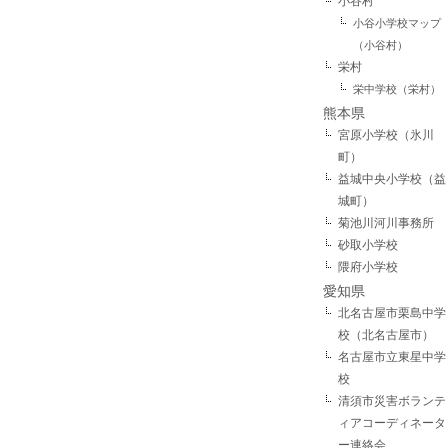
小谷村
小谷小学校マップ
（小谷村）
栄村
栄中学校（栄村）
熊本県
宮原小学校（氷川
町）
益城中央小学校（益
城町）
菊池川河川事務所
砂取小学校
隈府小学校
愛知県
北名古屋市栗島中学
校（北名古屋市）
名古屋市立東星中学
校
清須市災害ボランテ
ィアコーディネータ
ー連絡会