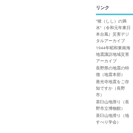
リンク
”猪（しし）の満
水”（令和元年東日
本台風）災害デジ
タルアーカイブ
1944年昭和東南海
地震諏訪地域災害
アーカイブ
長野県の地震の特
徴（地震本部）
善光寺地震をご存
知ですか（長野
市）
茶臼山地滑り（長
野市立博物館）
茶臼山地滑り（地
すべり学会）