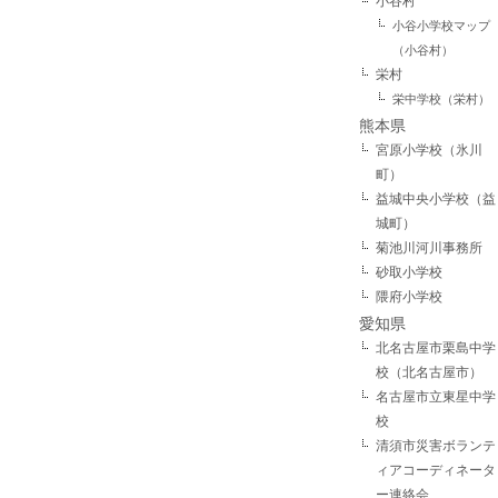
小谷村
小谷小学校マップ
（小谷村）
栄村
栄中学校（栄村）
熊本県
宮原小学校（氷川
町）
益城中央小学校（益
城町）
菊池川河川事務所
砂取小学校
隈府小学校
愛知県
北名古屋市栗島中学
校（北名古屋市）
名古屋市立東星中学
校
清須市災害ボランテ
ィアコーディネータ
ー連絡会