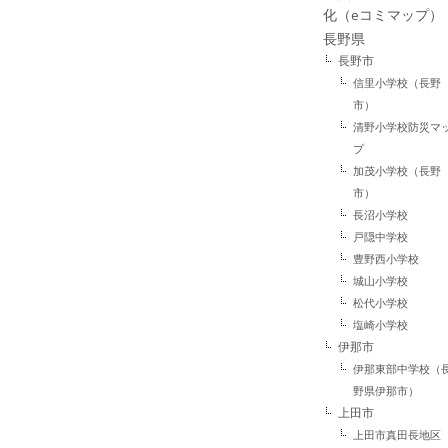
化（eコミマップ）
長野県
長野市
信里小学校（長野
市）
清野小学校防災マ
プ
加茂小学校（長野
市）
長沼小学校
戸隠中学校
豊野西小学校
城山小学校
松代小学校
塩崎小学校
伊那市
伊那東部中学校（
野県伊那市）
上田市
上田市真田長地区