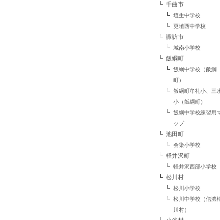
千曲市
埴生中学校
更埴西中学校
諏訪市
城南小学校
飯綱町
飯綱中学校（飯綱
町）
飯綱町牟礼小、三
小（飯綱町）
飯綱中学校練習用
ップ
池田町
会染小学校
軽井沢町
軽井沢西部小学校
松川村
松川小学校
松川中学校（信濃
川村）