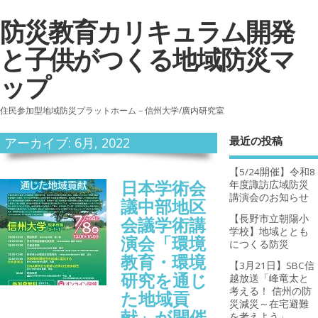
防災教育カリキュラム開発
と子供がつくる地域防災マ
ップ
住民参加型地域防災プラットホーム－信州大学/廣内研究室
最近の投稿
アーカイブ: 6月, 2022
【5/24開催】令和8
日本学術会
年度諏訪広域防災
講演会のお知らせ
議中部地区
【長野市立朝陽小
会議学術講
学校】地域ととも
演会「環境
につくる防災
教育・環境
【3月21日】SBC信
研究を通じ
越放送「峰竜太と
考える！ 信州の防
た地域貢
災減災～在宅避難
献」が開催
を考えよう」