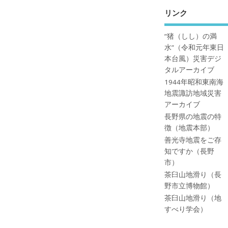
リンク
”猪（しし）の満
水”（令和元年東日
本台風）災害デジ
タルアーカイブ
1944年昭和東南海
地震諏訪地域災害
アーカイブ
長野県の地震の特
徴（地震本部）
善光寺地震をご存
知ですか（長野
市）
茶臼山地滑り（長
野市立博物館）
茶臼山地滑り（地
すべり学会）