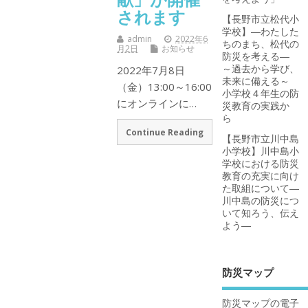
されます
【長野市立松代小
学校】―わたした
admin
2022年6
ちのまち、松代の
月2日
お知らせ
防災を考える―
～過去から学び、
2022年7月8日
未来に備える～
（金）13:00～16:00
小学校４年生の防
にオンラインに…
災教育の実践か
ら
Continue Reading
【長野市立川中島
小学校】川中島小
学校における防災
教育の充実に向け
た取組について―
川中島の防災につ
いて知ろう、伝え
よう―
防災マップ
防災マップの電子