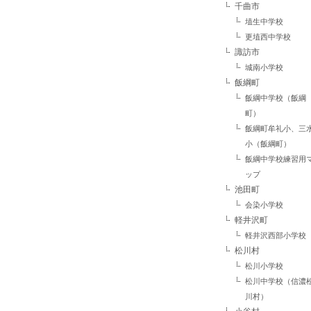
千曲市
埴生中学校
更埴西中学校
諏訪市
城南小学校
飯綱町
飯綱中学校（飯綱
町）
飯綱町牟礼小、三
小（飯綱町）
飯綱中学校練習用
ップ
池田町
会染小学校
軽井沢町
軽井沢西部小学校
松川村
松川小学校
松川中学校（信濃
川村）