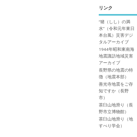
リンク
”猪（しし）の満
水”（令和元年東日
本台風）災害デジ
タルアーカイブ
1944年昭和東南海
地震諏訪地域災害
アーカイブ
長野県の地震の特
徴（地震本部）
善光寺地震をご存
知ですか（長野
市）
茶臼山地滑り（長
野市立博物館）
茶臼山地滑り（地
すべり学会）