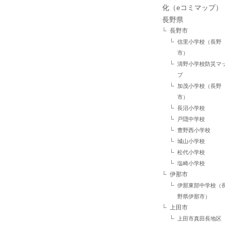
化（eコミマップ）
長野県
長野市
信里小学校（長野
市）
清野小学校防災マ
プ
加茂小学校（長野
市）
長沼小学校
戸隠中学校
豊野西小学校
城山小学校
松代小学校
塩崎小学校
伊那市
伊那東部中学校（
野県伊那市）
上田市
上田市真田長地区