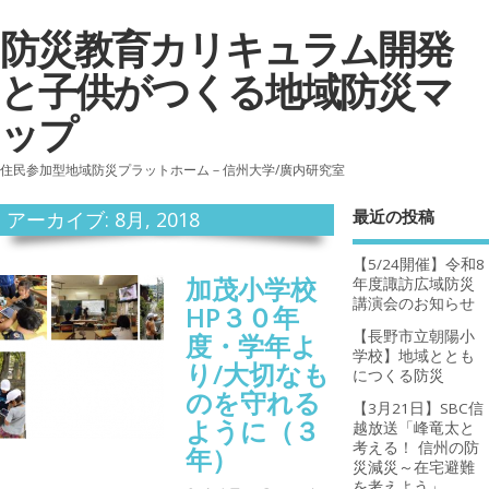
防災教育カリキュラム開発
と子供がつくる地域防災マ
ップ
住民参加型地域防災プラットホーム－信州大学/廣内研究室
最近の投稿
アーカイブ: 8月, 2018
【5/24開催】令和8
加茂小学校
年度諏訪広域防災
講演会のお知らせ
HP３０年
【長野市立朝陽小
度・学年よ
学校】地域ととも
り/大切なも
につくる防災
のを守れる
【3月21日】SBC信
ように（３
越放送「峰竜太と
考える！ 信州の防
年）
災減災～在宅避難
を考えよう」