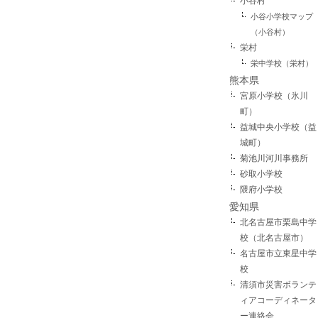
小谷村
小谷小学校マップ
（小谷村）
栄村
栄中学校（栄村）
熊本県
宮原小学校（氷川
町）
益城中央小学校（益
城町）
菊池川河川事務所
砂取小学校
隈府小学校
愛知県
北名古屋市栗島中学
校（北名古屋市）
名古屋市立東星中学
校
清須市災害ボランテ
ィアコーディネータ
ー連絡会