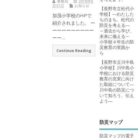
事務局
2018年8
月31日
お知らせ
【長野市立松代小
学校】―わたした
加茂小学校のHPで
ちのまち、松代の
紹介されました。 ー
防災を考える―
ーーーーーーーーー
～過去から学び、
未来に備える～
ーー…
小学校４年生の防
災教育の実践か
Continue Reading
ら
【長野市立川中島
小学校】川中島小
学校における防災
教育の充実に向け
た取組について―
川中島の防災につ
いて知ろう、伝え
よう―
防災マップ
防災マップの電子