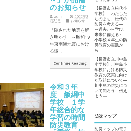
のお知らせ
【長野市立松代小
学校】―わたした
admin
2022年2
ちのまち、松代の
月24日
お知らせ
防災を考える―
～過去から学び、
「隠された地震を解
未来に備える～
き明かす ～昭和19
小学校４年生の防
年東南海地震におけ
災教育の実践か
ら
る諏…
【長野市立川中島
Continue Reading
小学校】川中島小
学校における防災
教育の充実に向け
た取組について―
令和３年
川中島の防災につ
いて知ろう、伝え
度 飯綱中
よう―
学校 １学
年総合的な
学習の時間
防災マップ
防災教育
防災マップの電子