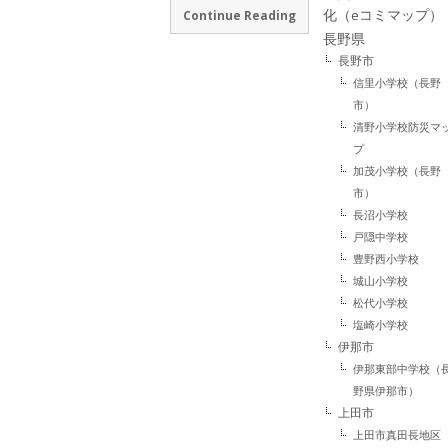
化（eコミマップ）
Continue Reading
長野県
長野市
信里小学校（長野
市）
清野小学校防災マ
プ
加茂小学校（長野
市）
長沼小学校
戸隠中学校
豊野西小学校
城山小学校
松代小学校
塩崎小学校
伊那市
伊那東部中学校（
野県伊那市）
上田市
上田市真田長地区