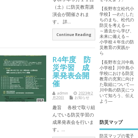
（土）に防災教育講
【長野市立松代小
演会が開催されま
学校】―わたした
ちのまち、松代の
す。 詳…
防災を考える―
～過去から学び、
Continue Reading
未来に備える～
小学校４年生の防
災教育の実践か
ら
R4年度 防
【長野市立川中島
災学習 成
小学校】川中島小
果発表会開
学校における防災
教育の充実に向け
催
た取組について―
川中島の防災につ
admin
2023年2
いて知ろう、伝え
月20日
お知らせ
よう―
趣旨 各校で取り組
んでいる防災学習の
防災マップ
成果発表会を行いま
す。…
防災マップの電子