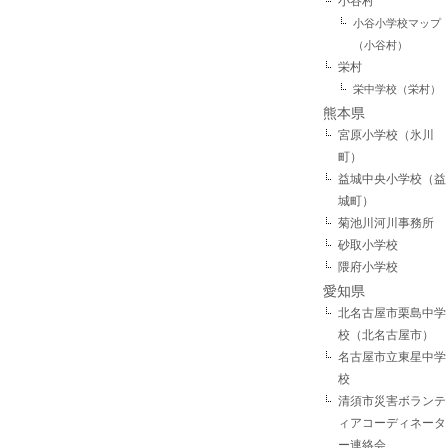
小谷村
小谷小学校マップ
（小谷村）
栄村
栄中学校（栄村）
熊本県
宮原小学校（氷川
町）
益城中央小学校（益
城町）
菊池川河川事務所
砂取小学校
隈府小学校
愛知県
北名古屋市栗島中学
校（北名古屋市）
名古屋市立東星中学
校
清須市災害ボランテ
ィアコーディネータ
ー連絡会