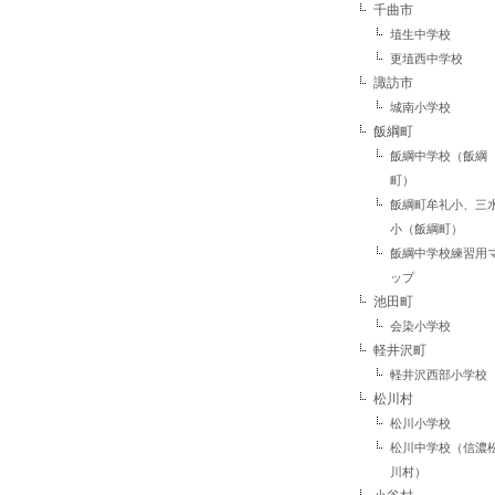
千曲市
埴生中学校
更埴西中学校
諏訪市
城南小学校
飯綱町
飯綱中学校（飯綱
町）
飯綱町牟礼小、三
小（飯綱町）
飯綱中学校練習用
ップ
池田町
会染小学校
軽井沢町
軽井沢西部小学校
松川村
松川小学校
松川中学校（信濃
川村）