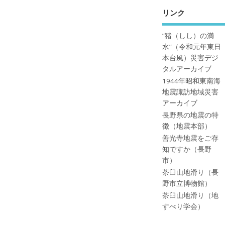
リンク
”猪（しし）の満
水”（令和元年東日
本台風）災害デジ
タルアーカイブ
1944年昭和東南海
地震諏訪地域災害
アーカイブ
長野県の地震の特
徴（地震本部）
善光寺地震をご存
知ですか（長野
市）
茶臼山地滑り（長
野市立博物館）
茶臼山地滑り（地
すべり学会）