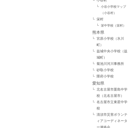
小谷村
小谷小学校マップ
（小谷村）
栄村
栄中学校（栄村）
熊本県
宮原小学校（氷川
町）
益城中央小学校（益
城町）
菊池川河川事務所
砂取小学校
隈府小学校
愛知県
北名古屋市栗島中学
校（北名古屋市）
名古屋市立東星中学
校
清須市災害ボランテ
ィアコーディネータ
ー連絡会