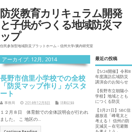
防災教育カリキュラム開発
と子供がつくる地域防災マ
ップ
住民参加型地域防災プラットホーム－信州大学/廣内研究室
最近の投稿
アーカイブ: 12月, 2014
【5/24開催】令和8
長野市信里小学校での全校
年度諏訪広域防災
講演会のお知らせ
「防災マップ作り」がスタ
【長野市立朝陽小
ート
学校】地域ととも
につくる防災
事務局
2014年12月8日
活動記録
【3月21日】SBC信
１２月８日 体育館での全体説明会が行われ
越放送「峰竜太と
ました。 こ 地区の…
考える！ 信州の防
災減災～在宅避難
を考えよう」
Continue Reading