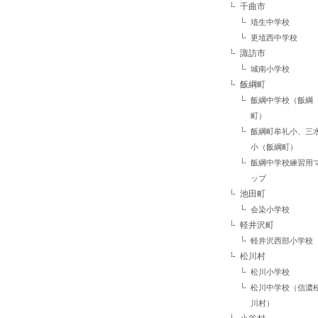
千曲市
埴生中学校
更埴西中学校
諏訪市
城南小学校
飯綱町
飯綱中学校（飯綱
町）
飯綱町牟礼小、三
小（飯綱町）
飯綱中学校練習用
ップ
池田町
会染小学校
軽井沢町
軽井沢西部小学校
松川村
松川小学校
松川中学校（信濃
川村）