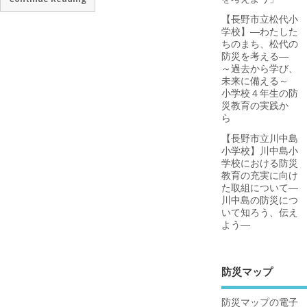
【長野市立松代小
学校】―わたした
ちのまち、松代の
防災を考える―
～過去から学び、
未来に備える～
小学校４年生の防
災教育の実践か
ら
【長野市立川中島
小学校】川中島小
学校における防災
教育の充実に向け
た取組について―
川中島の防災につ
いて知ろう、伝え
よう―
防災マップ
防災マップの電子