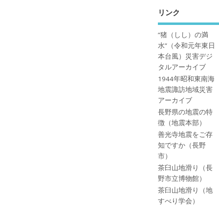
リンク
”猪（しし）の満
水”（令和元年東日
本台風）災害デジ
タルアーカイブ
1944年昭和東南海
地震諏訪地域災害
アーカイブ
長野県の地震の特
徴（地震本部）
善光寺地震をご存
知ですか（長野
市）
茶臼山地滑り（長
野市立博物館）
茶臼山地滑り（地
すべり学会）