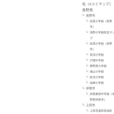
化（eコミマップ）
長野県
長野市
信里小学校（長野
市）
清野小学校防災マ
プ
加茂小学校（長野
市）
長沼小学校
戸隠中学校
豊野西小学校
城山小学校
松代小学校
塩崎小学校
伊那市
伊那東部中学校（
野県伊那市）
上田市
上田市真田長地区