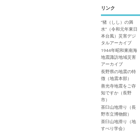
リンク
”猪（しし）の満
水”（令和元年東日
本台風）災害デジ
タルアーカイブ
1944年昭和東南海
地震諏訪地域災害
アーカイブ
長野県の地震の特
徴（地震本部）
善光寺地震をご存
知ですか（長野
市）
茶臼山地滑り（長
野市立博物館）
茶臼山地滑り（地
すべり学会）