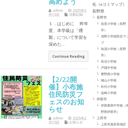
高めよう
化（eコミマップ）
admin
2025年2
長野県
月13日
活動記録
長野市
１．はじめに 昨年
信里小学校（長野
度、本学級は「燻
市）
清野小学校防災マ
製」について学習を
プ
深めた…
加茂小学校（長野
市）
Continue Reading
長沼小学校
戸隠中学校
豊野西小学校
【2/22開
城山小学校
催】小布施
松代小学校
住民防災フ
塩崎小学校
伊那市
ェスのお知
伊那東部中学校（
らせ
野県伊那市）
上田市
admin
2025年2
月10日
お知らせ
上田市真田長地区