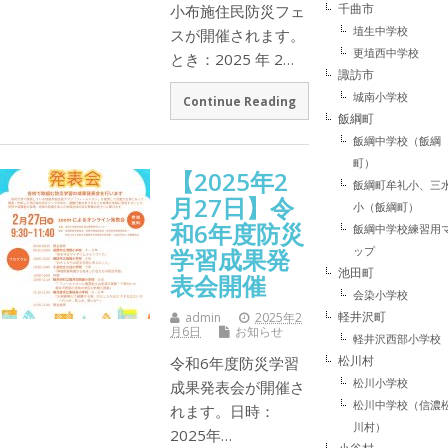
千曲市
小布施住民防災フェ
埴生中学校
スが開催されます。
更埴西中学校
とき：2025 年 2…
諏訪市
城南小学校
Continue Reading
飯綱町
飯綱中学校（飯綱
町）
【2025年2
飯綱町牟礼小、三
月27日】令
小（飯綱町）
和6年度防災
飯綱中学校練習用
ップ
学習成果発
池田町
表会開催
会染小学校
軽井沢町
admin
2025年2
月6日
お知らせ
軽井沢西部小学校
松川村
令和6年度防災学習
松川小学校
成果発表会が開催さ
松川中学校（信濃
れます。日時：
川村）
2025年…