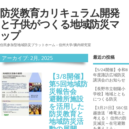
防災教育カリキュラム開発
と子供がつくる地域防災マ
ップ
住民参加型地域防災プラットホーム－信州大学/廣内研究室
最近の投稿
アーカイブ: 2月, 2025
【5/24開催】令和8
【3/8開催】
年度諏訪広域防災
講演会のお知らせ
第5回地域防
【長野市立朝陽小
災報告会
学校】地域ととも
避難所施設
につくる防災
を活用した
【3月21日】SBC信
防災教育と
越放送「峰竜太と
考える！ 信州の防
地域防災活
災減災～在宅避難
動の展開
を考えよう」