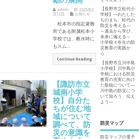
【長野市立松代小
admin
2025年2
月17日
お知らせ
学校】―わたした
ちのまち、松代の
松本市の指定避難
防災を考える―
所である附属松本小
～過去から学び、
未来に備える～
学校では、断水時に
小学校４年生の防
もスム…
災教育の実践か
ら
Continue Reading
【長野市立川中島
小学校】川中島小
学校における防災
教育の充実に向け
【諏訪市立
た取組について―
城南小学
川中島の防災につ
いて知ろう、伝え
校】自分た
よう―
ちが住む地
域について
調べて、防
防災マップ
災の意識を
防災マップの電子