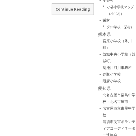
小谷村
小谷小学校マップ
Continue Reading
（小谷村）
栄村
栄中学校（栄村）
熊本県
宮原小学校（氷川
町）
益城中央小学校（益
城町）
菊池川河川事務所
砂取小学校
隈府小学校
愛知県
北名古屋市栗島中学
校（北名古屋市）
名古屋市立東星中学
校
清須市災害ボランテ
ィアコーディネータ
ー連絡会