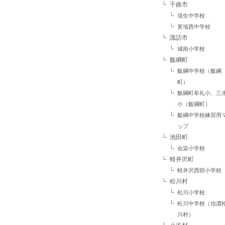
千曲市
埴生中学校
更埴西中学校
諏訪市
城南小学校
飯綱町
飯綱中学校（飯綱
町）
飯綱町牟礼小、三
小（飯綱町）
飯綱中学校練習用
ップ
池田町
会染小学校
軽井沢町
軽井沢西部小学校
松川村
松川小学校
松川中学校（信濃
川村）