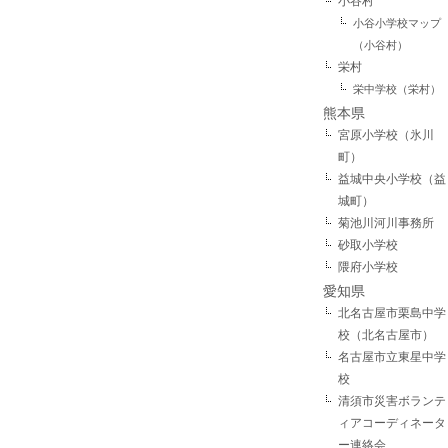
小谷村
小谷小学校マップ
（小谷村）
栄村
栄中学校（栄村）
熊本県
宮原小学校（氷川
町）
益城中央小学校（益
城町）
菊池川河川事務所
砂取小学校
隈府小学校
愛知県
北名古屋市栗島中学
校（北名古屋市）
名古屋市立東星中学
校
清須市災害ボランテ
ィアコーディネータ
ー連絡会