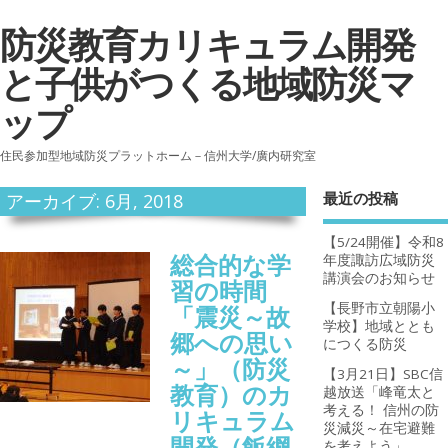
防災教育カリキュラム開発
と子供がつくる地域防災マ
ップ
住民参加型地域防災プラットホーム－信州大学/廣内研究室
最近の投稿
アーカイブ: 6月, 2018
【5/24開催】令和8
総合的な学
年度諏訪広域防災
講演会のお知らせ
習の時間
【長野市立朝陽小
「震災～故
学校】地域ととも
郷への思い
につくる防災
～」（防災
【3月21日】SBC信
教育）のカ
越放送「峰竜太と
考える！ 信州の防
リキュラム
災減災～在宅避難
開発（飯綱
を考えよう」