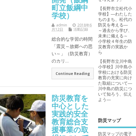
町立飯綱中
【長野市立松代小
学校）
学校】―わたした
ちのまち、松代の
防災を考える―
admin
2018年6
月12日
活動記録
～過去から学び、
未来に備える～
総合的な学習の時間
小学校４年生の防
「震災～故郷への思
災教育の実践か
ら
い～」（防災教育）
のカリ…
【長野市立川中島
小学校】川中島小
学校における防災
Continue Reading
教育の充実に向け
た取組について―
川中島の防災につ
いて知ろう、伝え
防災教育を
よう―
中心とした
実践的安全
教育総合支
防災マップ
援事業の取
防災マップの電子