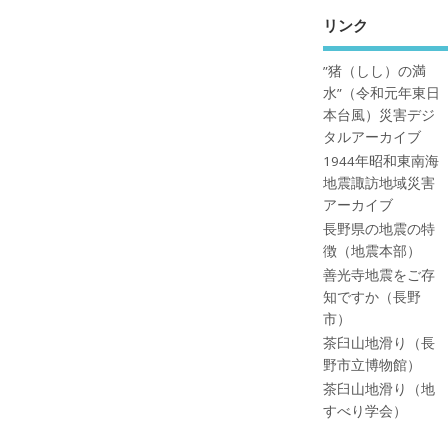
リンク
”猪（しし）の満
水”（令和元年東日
本台風）災害デジ
タルアーカイブ
1944年昭和東南海
地震諏訪地域災害
アーカイブ
長野県の地震の特
徴（地震本部）
善光寺地震をご存
知ですか（長野
市）
茶臼山地滑り（長
野市立博物館）
茶臼山地滑り（地
すべり学会）