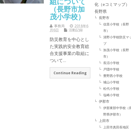
組について
化（eコミマップ）
（長野市加
長野県
茂小学校）
長野市
信里小学校（長野
事務局
2018年6
月6日
活動記録
市）
清野小学校防災マ
防災教育を中心とし
プ
た実践的安全教育総
加茂小学校（長野
合支援事業の取組に
市）
ついて…
長沼小学校
戸隠中学校
Continue Reading
豊野西小学校
城山小学校
松代小学校
塩崎小学校
伊那市
伊那東部中学校（
野県伊那市）
上田市
上田市真田長地区