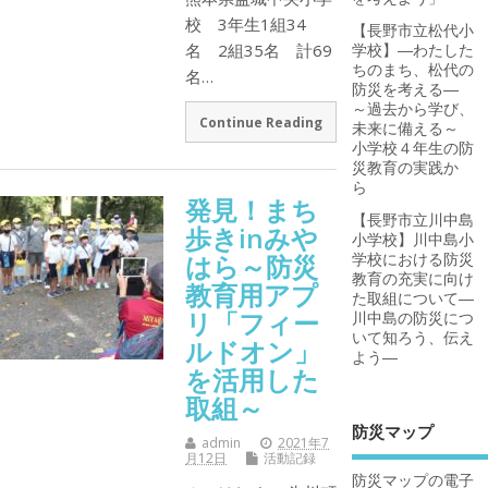
校 3年生1組34
【長野市立松代小
名 2組35名 計69
学校】―わたした
ちのまち、松代の
名…
防災を考える―
～過去から学び、
Continue Reading
未来に備える～
小学校４年生の防
災教育の実践か
ら
発見！まち
【長野市立川中島
歩きinみや
小学校】川中島小
はら～防災
学校における防災
教育の充実に向け
教育用アプ
た取組について―
リ「フィー
川中島の防災につ
いて知ろう、伝え
ルドオン」
よう―
を活用した
取組～
防災マップ
admin
2021年7
月12日
活動記録
防災マップの電子