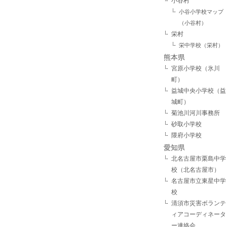
小谷村
小谷小学校マップ
（小谷村）
栄村
栄中学校（栄村）
熊本県
宮原小学校（氷川
町）
益城中央小学校（益
城町）
菊池川河川事務所
砂取小学校
隈府小学校
愛知県
北名古屋市栗島中学
校（北名古屋市）
名古屋市立東星中学
校
清須市災害ボランテ
ィアコーディネータ
ー連絡会