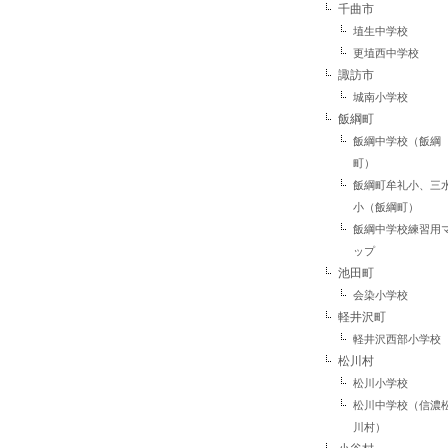
千曲市
埴生中学校
更埴西中学校
諏訪市
城南小学校
飯綱町
飯綱中学校（飯綱
町）
飯綱町牟礼小、三
小（飯綱町）
飯綱中学校練習用
ップ
池田町
会染小学校
軽井沢町
軽井沢西部小学校
松川村
松川小学校
松川中学校（信濃
川村）