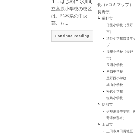
１．はじめに 氷川町
化（eコミマップ）
立宮原小学校の校区
長野県
は、熊本県の中央
長野市
部、八…
信里小学校（長野
市）
Continue Reading
清野小学校防災マ
プ
加茂小学校（長野
市）
長沼小学校
戸隠中学校
豊野西小学校
城山小学校
松代小学校
塩崎小学校
伊那市
伊那東部中学校（
野県伊那市）
上田市
上田市真田長地区