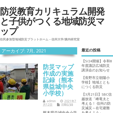
防災教育カリキュラム開発
と子供がつくる地域防災マ
ップ
住民参加型地域防災プラットホーム－信州大学/廣内研究室
最近の投稿
アーカイブ: 7月, 2021
【5/24開催】令和8
防災マップ
年度諏訪広域防災
講演会のお知らせ
作成の実施
【長野市立朝陽小
記録（熊本
学校】地域ととも
県益城中央
につくる防災
小学校）
【3月21日】SBC信
越放送「峰竜太と
admin
2021年7
考える！ 信州の防
月12日
活動記録
災減災～在宅避難
熊本県益城中央小学
を考えよう」