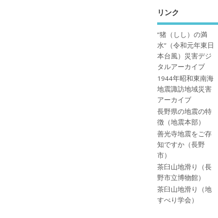
リンク
”猪（しし）の満
水”（令和元年東日
本台風）災害デジ
タルアーカイブ
1944年昭和東南海
地震諏訪地域災害
アーカイブ
長野県の地震の特
徴（地震本部）
善光寺地震をご存
知ですか（長野
市）
茶臼山地滑り（長
野市立博物館）
茶臼山地滑り（地
すべり学会）