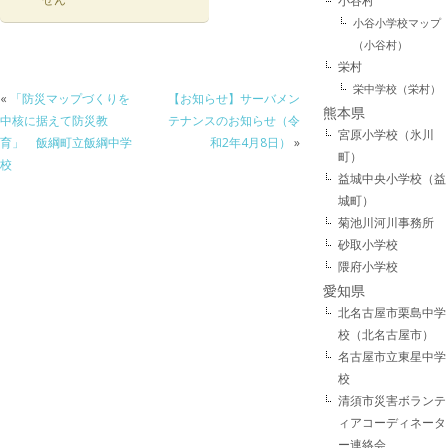
小谷村
小谷小学校マップ
（小谷村）
栄村
栄中学校（栄村）
«
「防災マップづくりを
【お知らせ】サーバメン
熊本県
中核に据えて防災教
テナンスのお知らせ（令
宮原小学校（氷川
育」 飯綱町立飯綱中学
和2年4月8日）
»
町）
校
益城中央小学校（益
城町）
菊池川河川事務所
砂取小学校
隈府小学校
愛知県
北名古屋市栗島中学
校（北名古屋市）
名古屋市立東星中学
校
清須市災害ボランテ
ィアコーディネータ
ー連絡会