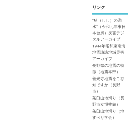
リンク
”猪（しし）の満
水”（令和元年東日
本台風）災害デジ
タルアーカイブ
1944年昭和東南海
地震諏訪地域災害
アーカイブ
長野県の地震の特
徴（地震本部）
善光寺地震をご存
知ですか（長野
市）
茶臼山地滑り（長
野市立博物館）
茶臼山地滑り（地
すべり学会）