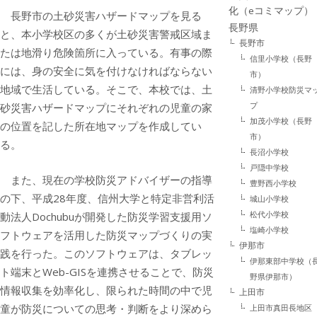
化（eコミマップ）
長野市の土砂災害ハザードマップを見る
長野県
と、本小学校区の多くが土砂災害警戒区域ま
長野市
たは地滑り危険箇所に入っている。有事の際
信里小学校（長野
には、身の安全に気を付けなければならない
市）
地域で生活している。そこで、本校では、土
清野小学校防災マ
プ
砂災害ハザードマップにそれぞれの児童の家
加茂小学校（長野
の位置を記した所在地マップを作成してい
市）
る。
長沼小学校
戸隠中学校
また、現在の学校防災アドバイザーの指導
豊野西小学校
の下、平成28年度、信州大学と特定非営利活
城山小学校
松代小学校
動法人Dochubuが開発した防災学習支援用ソ
塩崎小学校
フトウェアを活用した防災マップづくりの実
伊那市
践を行った。このソフトウェアは、タブレッ
伊那東部中学校（
ト端末とWeb-GISを連携させることで、防災
野県伊那市）
情報収集を効率化し、限られた時間の中で児
上田市
童が防災についての思考・判断をより深めら
上田市真田長地区