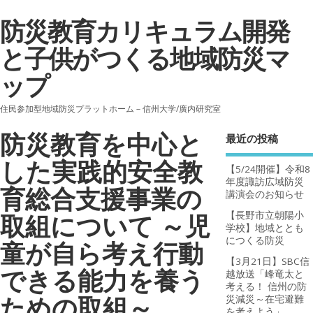
防災教育カリキュラム開発
と子供がつくる地域防災マ
ップ
住民参加型地域防災プラットホーム－信州大学/廣内研究室
防災教育を中心と
最近の投稿
した実践的安全教
【5/24開催】令和8
年度諏訪広域防災
育総合支援事業の
講演会のお知らせ
【長野市立朝陽小
取組について ～児
学校】地域ととも
につくる防災
童が自ら考え行動
【3月21日】SBC信
できる能力を養う
越放送「峰竜太と
考える！ 信州の防
ための取組～
災減災～在宅避難
を考えよう」