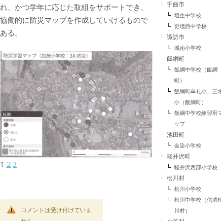
千曲市
れ、かつ学年に応じた取組をサポートでき、
埴生中学校
協働的に防災マップを作成していけるもので
更埴西中学校
ある。
諏訪市
城南小学校
飯綱町
飯綱中学校（飯綱
町）
飯綱町牟礼小、三
小（飯綱町）
飯綱中学校練習用
ップ
池田町
会染小学校
軽井沢町
1
2
3
軽井沢西部小学校
松川村
松川小学校
松川中学校（信濃
コメントは受け付けていま
川村）
せん