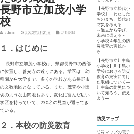
長野市立加茂小学
【長野市立松代小
学校】―わたした
校
ちのまち、松代の
防災を考える―
～過去から学び、
admin
2020年2月21日
活動記録
未来に備える～
小学校４年生の防
１．はじめに
災教育の実践か
ら
【長野市立川中島
長野市立加茂小学校は、県都長野市の西部
小学校】川中島小
に位置し、善光寺の近くにある。学区は、幼
学校における防災
教育の充実に向け
稚園から大学まで、多くの学校がある長野市
た取組について―
の文教地区となっている。また、茂菅や小田
川中島の防災につ
いて知ろう、伝え
切のような山間地もあり、変化に富んだ広い
よう―
学区を持っていて、230名の児童が通ってき
ている。
防災マップ
２．本校の防災教育
防災マップの電子