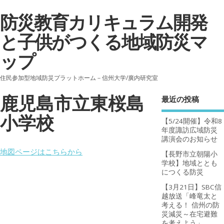
防災教育カリキュラム開発
と子供がつくる地域防災マ
ップ
住民参加型地域防災プラットホーム－信州大学/廣内研究室
鹿児島市立東桜島
最近の投稿
小学校
【5/24開催】令和8
年度諏訪広域防災
講演会のお知らせ
地図ページはこちらから
【長野市立朝陽小
学校】地域ととも
につくる防災
【3月21日】SBC信
越放送「峰竜太と
考える！ 信州の防
災減災～在宅避難
を考えよう」