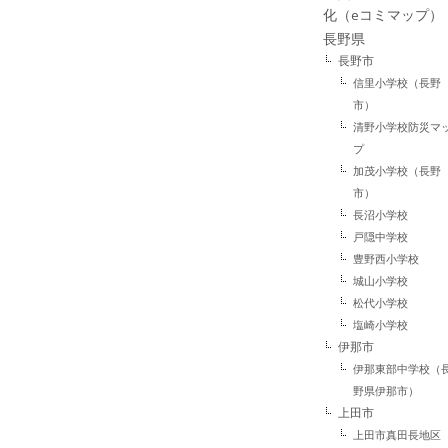
化（eコミマップ）
長野県
長野市
信里小学校（長野
市）
清野小学校防災マ
プ
加茂小学校（長野
市）
長沼小学校
戸隠中学校
豊野西小学校
城山小学校
松代小学校
塩崎小学校
伊那市
伊那東部中学校（
野県伊那市）
上田市
上田市真田長地区