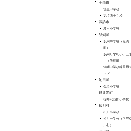
千曲市
埴生中学校
更埴西中学校
諏訪市
城南小学校
飯綱町
飯綱中学校（飯綱
町）
飯綱町牟礼小、三
小（飯綱町）
飯綱中学校練習用
ップ
池田町
会染小学校
軽井沢町
軽井沢西部小学校
松川村
松川小学校
松川中学校（信濃
川村）