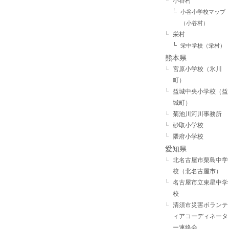
小谷村
小谷小学校マップ
（小谷村）
栄村
栄中学校（栄村）
熊本県
宮原小学校（氷川
町）
益城中央小学校（益
城町）
菊池川河川事務所
砂取小学校
隈府小学校
愛知県
北名古屋市栗島中学
校（北名古屋市）
名古屋市立東星中学
校
清須市災害ボランテ
ィアコーディネータ
ー連絡会