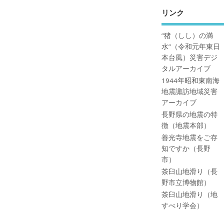
リンク
”猪（しし）の満
水”（令和元年東日
本台風）災害デジ
タルアーカイブ
1944年昭和東南海
地震諏訪地域災害
アーカイブ
長野県の地震の特
徴（地震本部）
善光寺地震をご存
知ですか（長野
市）
茶臼山地滑り（長
野市立博物館）
茶臼山地滑り（地
すべり学会）