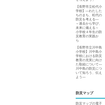
【長野市立松代小
学校】―わたした
ちのまち、松代の
防災を考える―
～過去から学び、
未来に備える～
小学校４年生の防
災教育の実践か
ら
【長野市立川中島
小学校】川中島小
学校における防災
教育の充実に向け
た取組について―
川中島の防災につ
いて知ろう、伝え
よう―
防災マップ
防災マップの電子