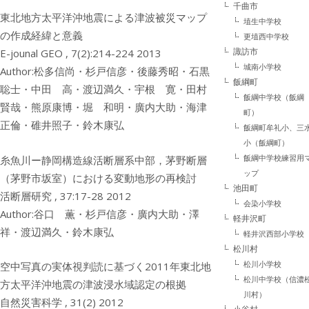
千曲市
東北地方太平洋沖地震による津波被災マップ
埴生中学校
の作成経緯と意義
更埴西中学校
諏訪市
E-jounal GEO , 7(2):214-224 2013
城南小学校
Author:松多信尚・杉戸信彦・後藤秀昭・石黒
飯綱町
聡士・中田 高・渡辺満久・宇根 寛・田村
飯綱中学校（飯綱
賢哉・熊原康博・堀 和明・廣内大助・海津
町）
正倫・碓井照子・鈴木康弘
飯綱町牟礼小、三
小（飯綱町）
飯綱中学校練習用
糸魚川ー静岡構造線活断層系中部，茅野断層
ップ
（茅野市坂室）における変動地形の再検討
池田町
活断層研究 , 37:17-28 2012
会染小学校
Author:谷口 薫・杉戸信彦・廣内大助・澤
軽井沢町
祥・渡辺満久・鈴木康弘
軽井沢西部小学校
松川村
松川小学校
空中写真の実体視判読に基づく2011年東北地
松川中学校（信濃
方太平洋沖地震の津波浸水域認定の根拠
川村）
自然災害科学 , 31(2) 2012