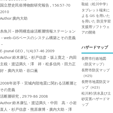
取組（松川中学）
国立歴史民俗博物館研究報告 , 156:57-70
タブレット端末に
2010
よる GIS を用いた
Author:廣内大助
を用いた 防災学習
支援用ソフトウェ
糸魚川－静岡構造線活断層情報ステーション
アの開発
－web-GISベースのシステム構築とその意義
－
ハザードマップ
E-jounal GEO , 1(4):37-46 2009
Author:鈴木康弘・杉戸信彦・坂上寛之・内田
長野市行政地図
主税・渡辺満久・澤 祥・松多信尚・田力正
（防災マップ）
好・廣内大助・谷口薫
長野市防災マップ
（H25)
長野市地震防災マ
2008年岩手・宮城内陸地震に関わる活断層と
ップ（H23）
その意義
松川村/洪水及び土
活断層研究 , 29:79-86 2008
砂災害ハザードマ
Author:鈴木康弘・渡辺満久・中田 高・小岩
ップ
直人・杉戸信彦・熊原康博・廣内大助・澤