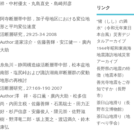
祥・中村優太・丸島直史・島崎邦彦
リンク
阿寺断層帯中部，加子母地区における変位地
”猪（しし）の満
形と平均変位速度
水”（令和元年東日
活断層研究 , 29:25-34 2008
本台風）災害デジ
タルアーカイブ
Author:道家涼介・佐藤善輝・安江健一・廣内
1944年昭和東南海
大助
地震諏訪地域災害
アーカイブ
糸魚川－静岡構造線活断層帯中部，松本盆地
長野県の地震の特
南部・塩尻峠および諏訪湖南岸断層群の変動
徴（地震本部）
地形の再検討
善光寺地震をご存
活断層研究 , 27:169-190 2007
知ですか（長野
市）
Author:澤 祥・谷口薫・廣内大助・松多信
茶臼山地滑り（長
尚・内田主税・佐藤善輝・石黒聡士・田力正
野市立博物館）
好・杉戸信彦・安藤俊人・隈元崇・佐野滋
茶臼山地滑り（地
樹・野澤竜二郎・坂上寛之・渡辺満久・鈴木
すべり学会）
康弘