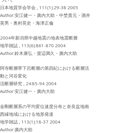
日本地質学会学会 , 111(1):29-38 2005
Author:安江健一・廣内大助・中埜貴元・酒井
英男・奥村晃史・海津正倫
2004年新潟県中越地震の地表地震断層
地学雑誌 , 113(6):861-870 2004
Author:鈴木康弘・渡辺満久・廣内大助
阿寺断層帯下呂断層の第四紀における断層活
動と河谷変化
活断層研究 , 24:85-94 2004
Author:安江健一・廣内大助
金剛断層系の平均変位速度分布と奈良盆地南
西縁地域における地形発達
地学雑誌 , 113(1):18-37 2004
Author:廣内大助