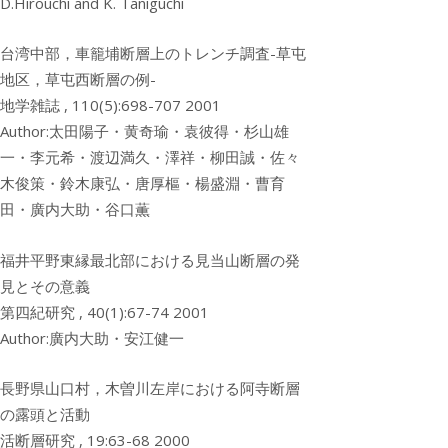
D.Hirouchi and K. Taniguchi
台湾中部，車籠埔断層上のトレンチ調査-草屯
地区，草屯西断層の例-
地学雑誌 , 110(5):698-707 2001
Author:太田陽子・黄奇瑜・袁彼得・杉山雄
一・李元希・渡辺満久・澤祥・柳田誠・佐々
木俊策・鈴木康弘・唐厚樞・楊盛淵・曹育
田・廣内大助・谷口薫
福井平野東縁最北部における見当山断層の発
見とその意義
第四紀研究 , 40(1):67-74 2001
Author:廣内大助・安江健一
長野県山口村，木曽川左岸における阿寺断層
の露頭と活動
活断層研究 , 19:63-68 2000