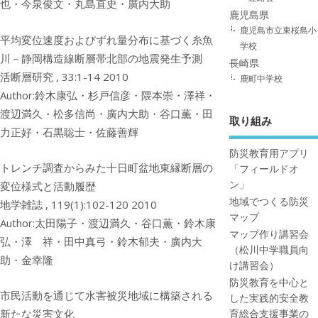
也・今泉俊文・丸島直史・廣内大助
鹿児島県
鹿児島市立東桜島小
平均変位速度およびずれ量分布に基づく糸魚
学校
川－静岡構造線断層帯北部の地震発生予測
長崎県
活断層研究 , 33:1-14 2010
鹿町中学校
Author:鈴木康弘・杉戸信彦・隈本崇・澤祥・
渡辺満久・松多信尚・廣内大助・谷口薫・田
取り組み
力正好・石黒聡士・佐藤善輝
防災教育用アプリ
トレンチ調査からみた十日町盆地東縁断層の
「フィールドオ
ン」
変位様式と活動履歴
地域でつくる防災
地学雑誌 , 119(1):102-120 2010
マップ
Author:太田陽子・渡辺満久・谷口薫・鈴木康
マップ作り講習会
弘・澤 祥・田中真弓・鈴木郁夫・廣内大
（松川中学職員向
助・金幸隆
け講習会）
防災教育を中心と
市民活動を通じて水害被災地域に構築される
した実践的安全教
新たな災害文化
育総合支援事業の