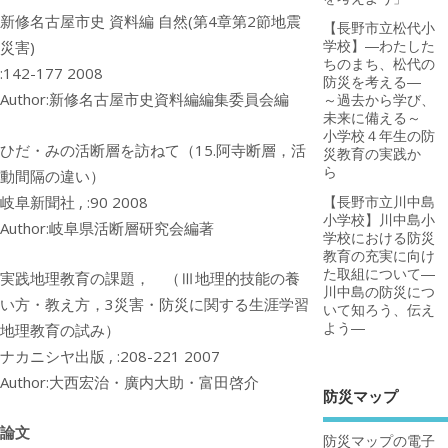
新修名古屋市史 資料編 自然(第4章第2節地震
【長野市立松代小
災害)
学校】―わたした
ちのまち、松代の
:142-177 2008
防災を考える―
Author:新修名古屋市史資料編編集委員会編
～過去から学び、
未来に備える～
小学校４年生の防
ひだ・みの活断層を訪ねて（15.阿寺断層，活
災教育の実践か
ら
動間隔の違い）
岐阜新聞社 , :90 2008
【長野市立川中島
小学校】川中島小
Author:岐阜県活断層研究会編著
学校における防災
教育の充実に向け
た取組について―
実践地理教育の課題， （Ⅲ地理的技能の養
川中島の防災につ
い方・教え方，3災害・防災に関する生涯学習
いて知ろう、伝え
よう―
地理教育の試み）
ナカニシヤ出版 , :208-221 2007
Author:大西宏治・廣内大助・富田啓介
防災マップ
論文
防災マップの電子