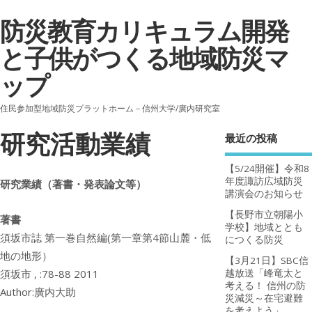
防災教育カリキュラム開発
と子供がつくる地域防災マ
ップ
住民参加型地域防災プラットホーム－信州大学/廣内研究室
研究活動業績
最近の投稿
【5/24開催】令和8
年度諏訪広域防災
研究業績（著書・発表論文等）
講演会のお知らせ
【長野市立朝陽小
著書
学校】地域ととも
須坂市誌 第一巻自然編(第一章第4節山麓・低
につくる防災
地の地形）
【3月21日】SBC信
須坂市 , :78-88 2011
越放送「峰竜太と
考える！ 信州の防
Author:廣内大助
災減災～在宅避難
を考えよう」