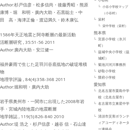
小谷村
Author:杉戸信彦・松多信尚・後藤秀昭・熊原
小谷小学校マップ
康博・堀 和明・廣内大助・石黒聡士・中
（小谷村）
栄村
田 高・海津正倫・渡辺満久・鈴木康弘
栄中学校（栄村）
熊本県
1586年天正地震と阿寺断層の最新活動
宮原小学校（氷川
活断層研究 , 35:51-56 2011
町）
Author:廣内大助・安江健一
益城中央小学校（益
城町）
福井豪雨で生じた足羽川谷底低地の破堤堆積
菊池川河川事務所
砂取小学校
物
隈府小学校
地理学評論 , 84(4):358-368 2011
愛知県
Author:堀和明・廣内大助
北名古屋市栗島中学
校（北名古屋市）
岩手県奥州市・一関市に出現した2008年岩
名古屋市立東星中学
手・宮城内陸地震の地震断層
校
地学雑誌 , 119(5):826-840 2010
清須市災害ボランテ
ィアコーディネータ
Author:堤 浩之・杉戸信彦・越谷 信・石山達
ー連絡会