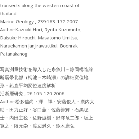
transects along the western coast of
thailand
Marine Geology , 239:163-172 2007
Author:Kazuaki Hori, Ryota Kuzumoto,
Daisuke Hirouchi, Masatomo Umitsu,
Naruekamon Janjirawuttikul, Boonrak
Patanakanog
写真測量技術を導入した糸魚川－静岡構造線
断層帯北部（栂池－木崎湖）の詳細変位地
形・鉛直平均変位速度解析
活断層研究 , 26:105-120 2006
Author:松多信尚・澤 祥・安藤俊人・廣内大
助・田力正好・谷口薫・佐藤善輝・石黒聡
士・内田主税・佐野滋樹・野澤竜二郎・坂上
寛之・隈元崇・渡辺満久・鈴木康弘