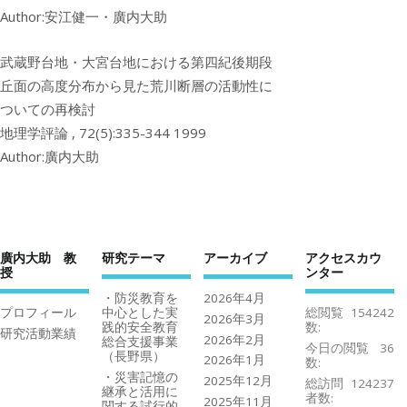
Author:安江健一・廣内大助
武蔵野台地・大宮台地における第四紀後期段
丘面の高度分布から見た荒川断層の活動性に
ついての再検討
地理学評論 , 72(5):335-344 1999
Author:廣内大助
廣内大助 教
研究テーマ
アーカイブ
アクセスカウ
授
ンター
・防災教育を
2026年4月
プロフィール
中心とした実
総閲覧
154242
2026年3月
践的安全教育
数:
研究活動業績
2026年2月
総合支援事業
今日の閲覧
36
（長野県）
2026年1月
数:
・災害記憶の
2025年12月
総訪問
124237
継承と活用に
者数:
2025年11月
関する試行的