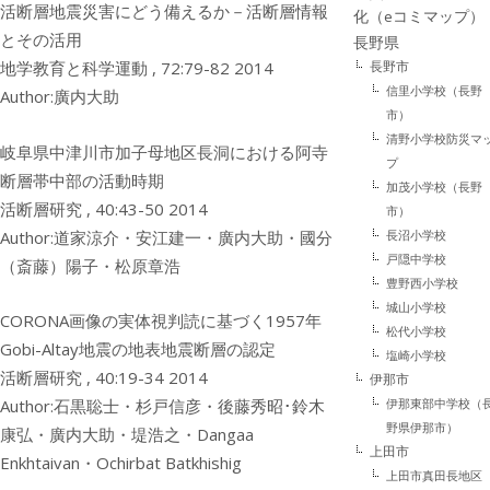
活断層地震災害にどう備えるか－活断層情報
化（eコミマップ）
とその活用
長野県
長野市
地学教育と科学運動 , 72:79-82 2014
信里小学校（長野
Author:廣内大助
市）
清野小学校防災マ
岐阜県中津川市加子母地区長洞における阿寺
プ
断層帯中部の活動時期
加茂小学校（長野
活断層研究 , 40:43-50 2014
市）
Author:道家涼介・安江建一・廣内大助・國分
長沼小学校
戸隠中学校
（斎藤）陽子・松原章浩
豊野西小学校
城山小学校
CORONA画像の実体視判読に基づく1957年
松代小学校
Gobi-Altay地震の地表地震断層の認定
塩崎小学校
活断層研究 , 40:19-34 2014
伊那市
Author:石黒聡士・杉戸信彦・後藤秀昭･鈴木
伊那東部中学校（
野県伊那市）
康弘・廣内大助・堤浩之・Dangaa
上田市
Enkhtaivan・Ochirbat Batkhishig
上田市真田長地区