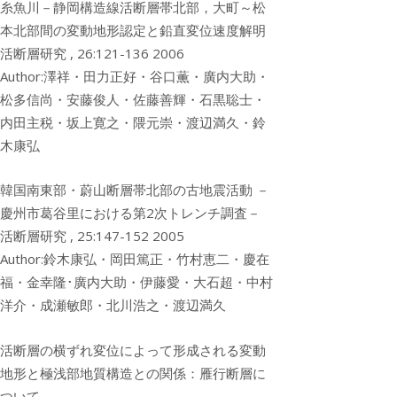
糸魚川－静岡構造線活断層帯北部，大町～松
本北部間の変動地形認定と鉛直変位速度解明
活断層研究 , 26:121-136 2006
Author:澤祥・田力正好・谷口薫・廣内大助・
松多信尚・安藤俊人・佐藤善輝・石黒聡士・
内田主税・坂上寛之・隈元崇・渡辺満久・鈴
木康弘
韓国南東部・蔚山断層帯北部の古地震活動 －
慶州市葛谷里における第2次トレンチ調査－
活断層研究 , 25:147-152 2005
Author:鈴木康弘・岡田篤正・竹村恵二・慶在
福・金幸隆･廣内大助・伊藤愛・大石超・中村
洋介・成瀬敏郎・北川浩之・渡辺満久
活断層の横ずれ変位によって形成される変動
地形と極浅部地質構造との関係：雁行断層に
ついて