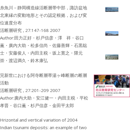
糸魚川－静岡構造線活断層帯中部，諏訪盆地
北東縁の変動地形とその認定根拠，および変
位速度分布
活断層研究 , 27:147-168 2007
Author:田力正好・杉戸信彦・澤 祥・谷口
薫・廣内大助・松多信尚・佐藤善輝・石黒聡
士・安藤俊人・内田主税・坂上寛之・隈元
崇・渡辺満久・鈴木康弘
完新世における阿寺断層帯湯ヶ峰断層の断層
活動
活断層研究 , 27:201-209 2007
Author:廣内大助・安江健一・内田主税・平松
孝晋・谷口薫・杉戸信彦・金田平太郎
Hrizontal and vertical variation of 2004
Indian tsunami deposits: an example of two